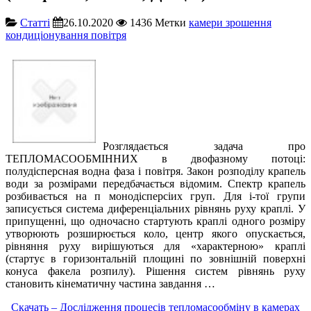
Cтатті
26.10.2020
1436
Метки
камери зрошення
кондиціонування повітря
Розглядається задача про
ТЕПЛОМАСООБМІННИХ в двофазному потоці:
полудісперсная водна фаза і повітря. Закон розподілу крапель
води за розмірами передбачається відомим. Спектр крапель
розбивається на п монодісперсіих груп. Для і-тої групи
записується система диференціальних рівнянь руху краплі. У
припущенні, що одночасно стартують краплі одного розміру
утворюють розширюється коло, центр якого опускається,
рівняння руху вирішуються для «характерною» краплі
(стартує в горизонтальній площині по зовнішній поверхні
конуса факела розпилу). Рішення систем рівнянь руху
становить кінематичну частина завдання …
Скачать – Дослідження процесів тепломасообміну в камерах