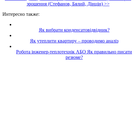
зрошення (Стефанов, Бялий, Дінцін) >>
Интересно также:
Як вибрати конденсатовідвідник?
Як утеплити квартиру – проводимо аналіз
Робота інженер-теплотехнік АБО Як правильно писати
резюме?