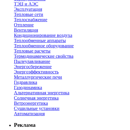
ТЭЦ и АЭС
Эксплуатация
Тепловые сети
Теплоснабжение
Отпление
Вентиляция
Кондиционирование воздуха
Теплообменные аппараты
Теплообменное оборудование
Тепловые расчеты
Термодинамические свойства
Пылеулавливание
Энергосбережение
Энергоэффективность
Металлургические печи
Гидравлика
Газодинамика
Альтернативная энергетика
Солнечная энергетика
Ветроэнергетика
Сушильные установки
Автоматизация
Реклама